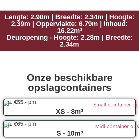
Lengte: 2.90m | Breedte: 2.34m | Hoogte:
2.39m | Oppervlakte: 6.79m | Inhoud:
16.22m³
Deuropening - Hoogte: 2.28m | Breedte:
2.34m
Onze beschikbare
opslagcontainers
v.a. €55,- pm
XS - 8m³
v.a. €65,- pm
S - 10m³