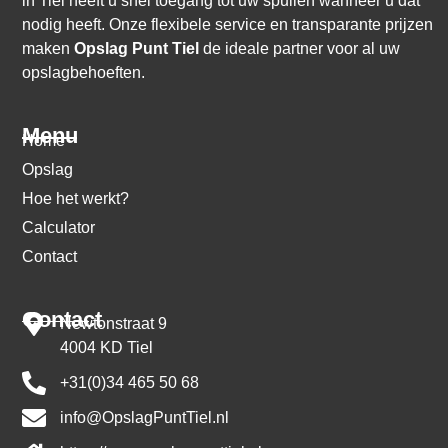
in Tiel heeft u snel toegang tot uw spullen wanneer u dat
nodig heeft. Onze flexibele service en transparante prijzen
maken
Opslag Punt Tiel
de ideale partner voor al uw
opslagbehoeften.
Menu
Home
Opslag
Hoe het werkt?
Calculator
Contact
Contact
Newtonstraat 9
4004 KD Tiel
+31(0)34 465 50 68
info@OpslagPuntTiel.nl