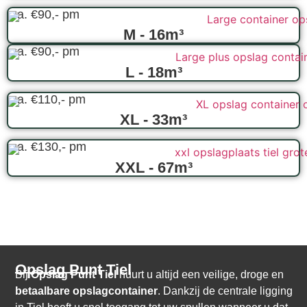
v.a. €90,- pm
M - 16m³
v.a. €90,- pm
L - 18m³
v.a. €110,- pm
XL - 33m³
v.a. €130,- pm
XXL - 67m³
Opslag Punt Tiel
Bij
Opslag Punt Tiel
huurt u altijd een veilige, droge en
betaalbare opslagcontainer
. Dankzij de centrale ligging